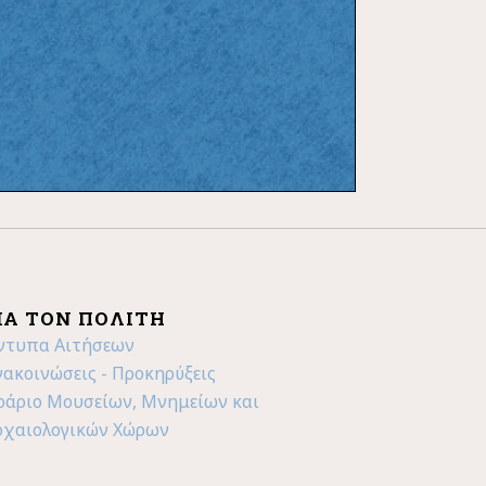
ΙΑ ΤΟΝ ΠΟΛΊΤΗ
ντυπα Αιτήσεων
νακοινώσεις - Προκηρύξεις
ράριο Μουσείων, Μνημείων και
ρχαιολογικών Χώρων