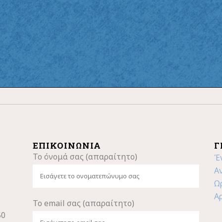
ΕΠΙΚΟΙΝΩΝΊΑ
Γ
Το όνομά σας (απαραίτητο)
Έ
Α
Ω
Α
Το email σας (απαραίτητο)
50