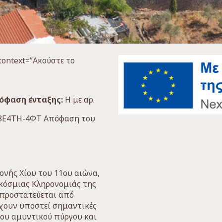
tontext=”Ακούστε το
όφαση ένταξης:
Η με αρ.
Α 8Ε4ΤΗ-4ΦΤ Απόφαση του
νής Χίου του 11ου αιώνα,
κόσμιας Κληρονομιάς της
ι προστατεύεται από
έχουν υποστεί σημαντικές
του αμυντικού πύργου και