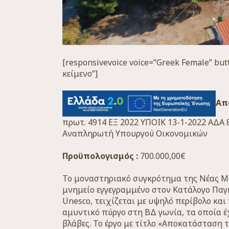
[responsivevoice voice=”Greek Female” but
κείμενο”]
Απ
πρωτ. 4914 ΕΞ 2022 ΥΠΟΙΚ 13-1-2022 ΑΔ
Αναπληρωτή Υπουργού Οικονομικών
Προϋπολογισμός :
700.000,00€
Το μοναστηριακό συγκρότημα της Νέας Μο
μνημείο εγγεγραμμένο στον Κατάλογο Παγ
Unesco, τειχίζεται με υψηλό περίβολο κα
αμυντικό πύργο στη ΒΔ γωνία, τα οποία 
βλάβες. Το έργο με τίτλο «Αποκατάσταση 