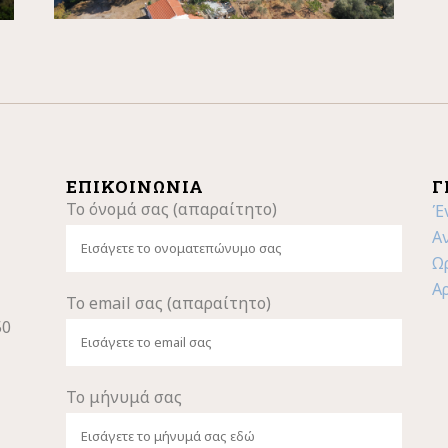
ΕΠΙΚΟΙΝΩΝΊΑ
Γ
Το όνομά σας (απαραίτητο)
Έ
Α
Ω
Α
Το email σας (απαραίτητο)
50
Το μήνυμά σας