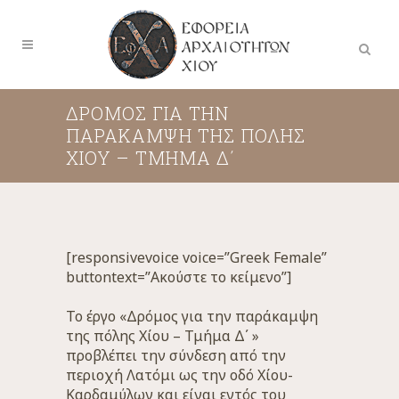
ΔΡΌΜΟΣ ΓΙΑ ΤΗΝ
ΠΑΡΆΚΑΜΨΗ ΤΗΣ ΠΌΛΗΣ
ΧΊΟΥ – ΤΜΉΜΑ Δ΄
[responsivevoice voice=”Greek Female”
buttontext=”Ακούστε το κείμενο”]
Το έργο «Δρόμος για την παράκαμψη
της πόλης Χίου – Τμήμα Δ΄ »
προβλέπει την σύνδεση από την
περιοχή Λατόμι ως την οδό Χίου-
Καρδαμύλων και είναι εντός του