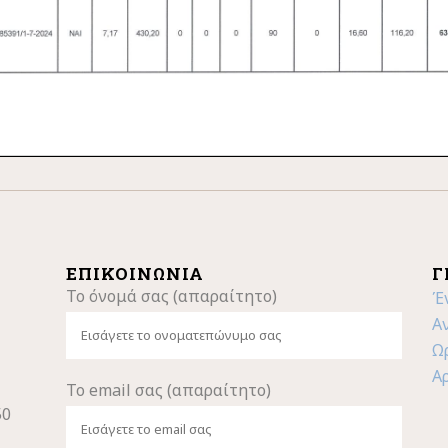
ΕΠΙΚΟΙΝΩΝΊΑ
Γ
Το όνομά σας (απαραίτητο)
Έ
Α
Ω
Α
Το email σας (απαραίτητο)
50