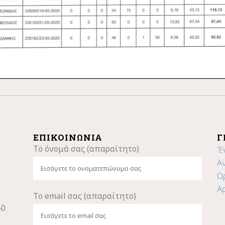
ΕΠΙΚΟΙΝΩΝΊΑ
Γ
Το όνομά σας (απαραίτητο)
Έ
Α
Ω
Α
Το email σας (απαραίτητο)
50