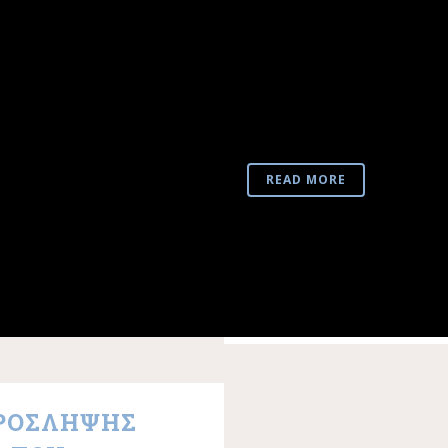
ΜΑΡΜΑΡΟΘΕΤ
ΤΟΥ ΚΑΘΟΛΙΚ
ΧΙΟΥ
Αποσπάσματα από το έργ
μαρμαροθετημένων δαπέδω
READ MORE
ΠΡΟΣΛΗΨΗΣ