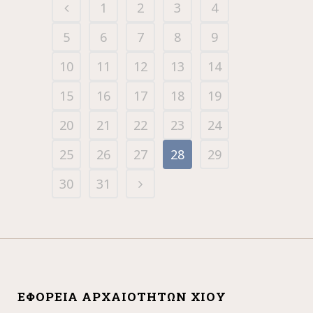
1
2
3
4
5
6
7
8
9
10
11
12
13
14
15
16
17
18
19
20
21
22
23
24
25
26
27
28
29
30
31
ΕΦΟΡΕΊΑ ΑΡΧΑΙΟΤΉΤΩΝ ΧΊΟΥ